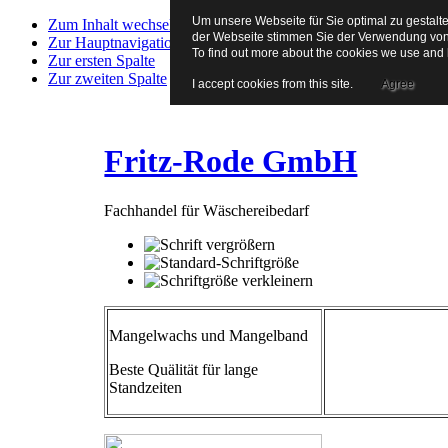
Um unsere Webseite für Sie optimal zu gestalt
Zum Inhalt wechseln
der Webseite stimmen Sie der Verwendung von 
Zur Hauptnavigation
To find out more about the cookies we use and
Zur ersten Spalte
Zur zweiten Spalte
I accept cookies from this site.
Agree
Fritz-Rode GmbH
Fachhandel für Wäschereibedarf
Mangelwachs und Mangelband
Beste Quälität für lange
Standzeiten