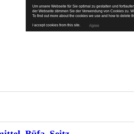
Um unsere Webseite für Sie optimal zu gestalten und fortlauf
der Webseite stimmen Sie der Verwendung von Cookies zu. Wei
To find out more about the cookies we use and how to delete 
I accept cookies from this site.
Agree
ttel, Büfa, Seitz