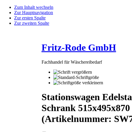
Zum Inhalt wechseln
Zur Hauptnavigation
Zur ersten Spalte
Zur zweiten Spalte
Fritz-Rode GmbH
Fachhandel für Wäschereibedarf
Stationswagen Edelsta
Schrank 515x495x870
(Artikelnummer:
SW7